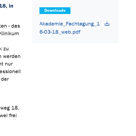
18, in
Downloads
Akademie_Fachtagung_1
ten - das
6-03-18_web.pdf
Klinikum
k zu
en werden
ht nur
essionell
 der
nweg 18,
ei frei