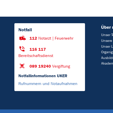
Über 
Notfall
Unser 
112
Notarzt | Feuerwehr
Unsere
Unser L
116 117
Organi
Bereitschaftsdienst
Ausbild
Akadem
089 19240
Vergiftung
Notfallinformationen UKER
Rufnummern und Notaufnahmen