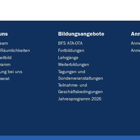
uns
Bildungsangebote
An
Team
BFS ATA-OTA
Anme
 Räumlichkeiten
Fortbildungen
Anme
eitbild
Lehrgänge
gramm
Weiterbildungen
ung bei uns
Tagungen und
Sonderveranstaltungen
ierat
Teilnahme- und
Geschäftsbedingungen
Jahresprogramm 2026