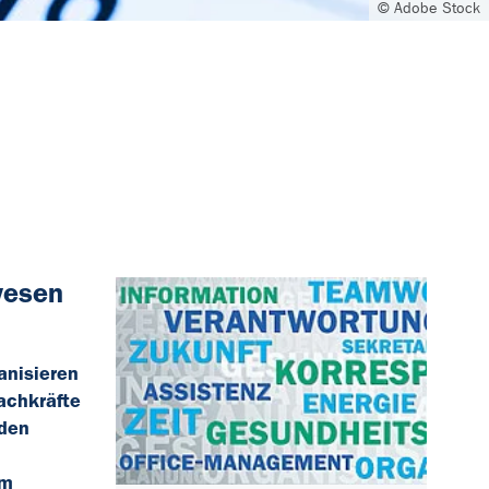
© Adobe Stock
wesen
anisieren
achkräfte
 den
im