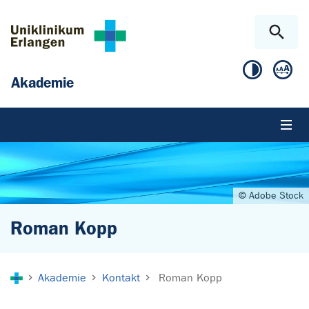
Zum Hauptinhalt springen
Skip to page footer
Akademie
© Adobe Stock
Roman Kopp
Sie sind hier:
Akademie
Kontakt
Roman Kopp